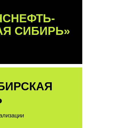
ФТЬ-
ИБИРЬ»
КАЯ