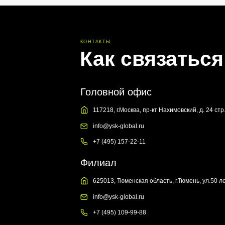
Головной офис
117218, г.Москва, пр-кт Нахимовский, д. 24 стр. 13
info@ysk-global.ru
+7 (495) 157-22-11
Филиал
625013, Тюменская область, г.Тюмень, ул.50 лет Октябр
info@ysk-global.ru
+7 (495) 109-99-88
Генеральный директор — Тамарадзе Тариэль Анварович
t.tamaradze@ysk-global.ru
+7 (495) 109-99-88
Главный инженер — Шубин Александр Александрович
a.shubin@ysk-global.ru
+7 (982) 529-65-18
Главный бухгалтер — Шадамкина Надежда Владимировна