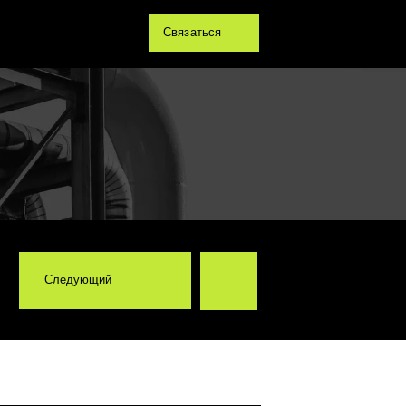
Связаться
ий