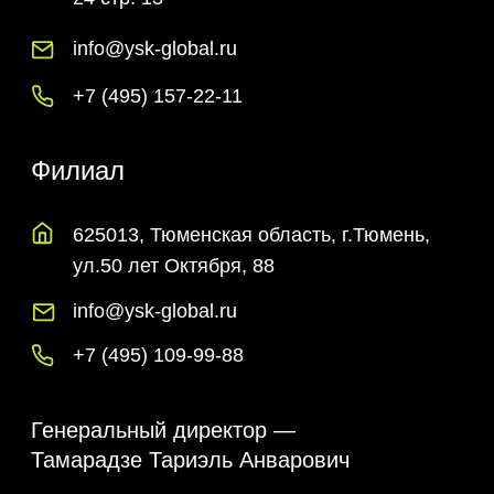
625013, Тюменская область, г.Тюмень,
ул.50 лет Октября, 88
info@ysk-global.ru
+7 (495) 109-99-88
Генеральный директор —
Тамарадзе Тариэль Анварович
t.tamaradze@ysk-global.ru
+7 (495) 109-99-88
Главный инженер —
Шубин Александр Александрович
a.shubin@ysk-global.ru
+7 (982) 529-65-18
Главный бухгалтер —
Шадамкина Надежда Владимировна
n.shadamkina@ysk-global.ru